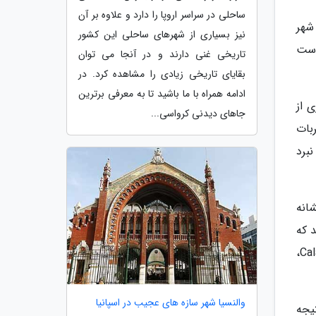
ساحلی در سراسر اروپا را دارد و علاوه بر آن
عه Zorita de los Canes واقع در شهر
نیز بسیاری از شهرهای ساحلی این کشور
است
تاریخی غنی دارند و در آنجا می توان
بقایای تاریخی زیادی را مشاهده کرد. در
ادامه همراه با ما باشید تا به معرفی برترین
 از
جاهای دیدنی کرواسی...
بات
برد
انه
 که
در سال 1158 میلادی در اسپانیا تاسیس شد. این محفل نیز همانند شوالیه های معبد وظیفه حفاظت از Calatrava la Vieja،
والنسیا شهر سازه های عجیب در اسپانیا
یجه