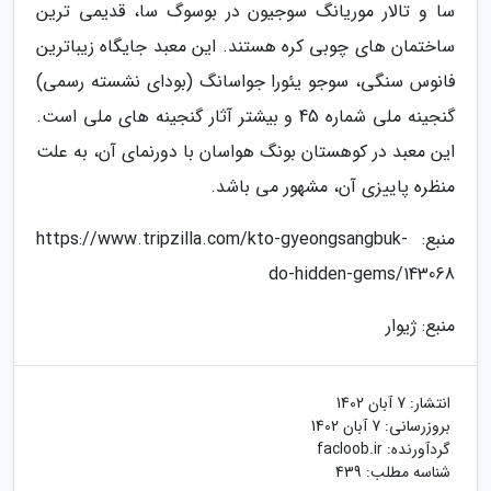
سا و تالار موریانگ سوجیون در بوسوگ سا، قدیمی ترین
ساختمان های چوبی کره هستند. این معبد جایگاه زیباترین
فانوس سنگی، سوجو یئورا جواسانگ (بودای نشسته رسمی)
گنجینه ملی شماره 45 و بیشتر آثار گنجینه های ملی است.
این معبد در کوهستان بونگ هواسان با دورنمای آن، به علت
منظره پاییزی آن، مشهور می باشد.
منبع: https://www.tripzilla.com/kto-gyeongsangbuk-
do-hidden-gems/143068
منبع: ژیوار
انتشار:
7 آبان 1402
بروزرسانی:
7 آبان 1402
گردآورنده:
facloob.ir
شناسه مطلب: 439