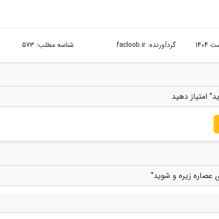
گردآورنده:
facloob.ir
شناسه مطلب: 573
د" امتیاز دهید
ی عصاره زیره و شوید"