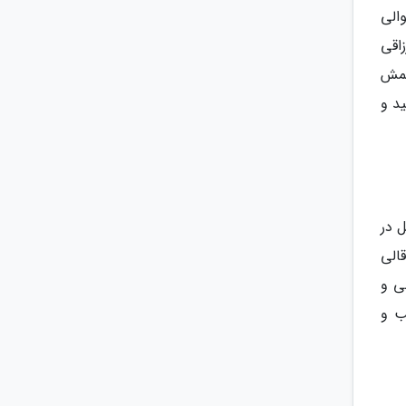
الی
اقی
شمش
د و
 در
الی
ی و
ب و