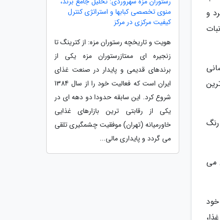
رستوران مزه سهروردی: تحلیل جامع برند،
منوی تخصصی کبابها و استراتژی کنترل
د و
کیفیت مرکزی در مرکز
نبات
هویت و تاریخچه رستوران مزه: از کترینگ تا
زنجیره ای ممتازرستوران مزه یکی از
سانی
برندهای قدیمی و پایدار در صنعت غذای
رین
ایران است که فعالیت خود را از سال 1384
شروع کرد. این سابقه حدودا دو دهه ای در
یکی از رقابتی ترین بازارهای غذایی
رنگ
خاورمیانه (تهران) موفقیت چشمگیری تلقی
می گردد و پایداری مالی...
 می
خود
ذا،