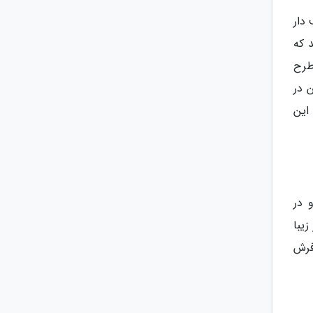
دار
 که
طرح
 در
این
 در
یبا
فرش