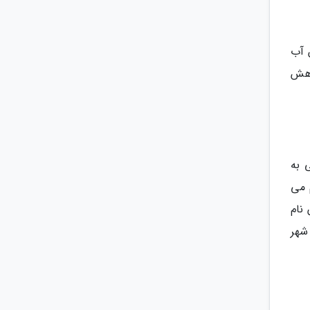
 آب
اهش
 به
 می
نام
شهر