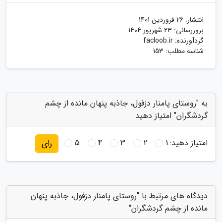
انتشار:
26 فروردین 1401
بروزرسانی:
23 شهریور 1404
گردآورنده:
facloob.ir
شناسه مطلب: 153
به "روستای پامنار دزفول، جاذبه پنهان مانده از چشم
گردشگران" امتیاز دهید
امتیاز دهید:
1
2
3
4
5
رای
دیدگاه های مرتبط با "روستای پامنار دزفول، جاذبه پنهان
مانده از چشم گردشگران"