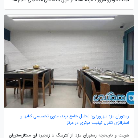
رستوران مزه سهروردی: تحلیل جامع برند، منوی تخصصی کبابها و
استراتژی کنترل کیفیت مرکزی در مرکز
هویت و تاریخچه رستوران مزه: از کترینگ تا زنجیره ای ممتازرستوران