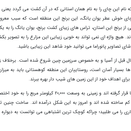
نام این چای را به نام همان استانی که در آن کشت می گردد یعنی 
 چای خوش عطر یوان یانگ، این برنج این منطقه است که سبب معرو
از برنج این استان، تراس های زیبای کشت برنج، یوان یانگ را به یکی
. هیچ واژه ای نمی تواند به خوبی زیبایی این مزارع را به تصویر بکش
شای تصاویر پانوراما می توانید خود شاهد این زیبایی باشید.
اعتقاد وجود دارد که کشاورزی از حدود 8000 سال قبل از آسیا و به خصوص سرزمین چین شروع شده است. برخلا
سیار آسان است، روستاییان این منطقه کوهستانی باید به میزان
ی برای اهداف خود از این زمین های شیب دار بهره ببرند.
این تراس ها در ارتفاع 200 تا 2000 متری سطح دریا قرار گرفته اند و زمینی به وسعت 20,000 کیلومتر مربع را
م کم ساخته شده اند و امروز به این شکل درآمده اند. ساخت چنین ت
اری را می طلبید؛ چراکه کوچک ترین اشتباهی می توانست به دیواره 