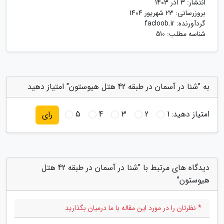
انتشار:
3 آذر 1403
بروزرسانی:
23 شهریور 1404
گردآورنده:
facloob.ir
شناسه مطلب: 510
به "شنا در آسمان در طبقه 42 هتل هیوستون" امتیاز دهید
امتیاز دهید:
1
2
3
4
5
رای
دیدگاه های مرتبط با "شنا در آسمان در طبقه 42 هتل
هیوستون"
* نظرتان را در مورد این مقاله با ما درمیان بگذارید